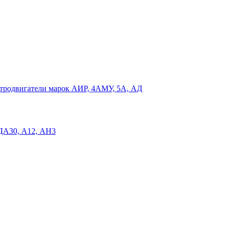
родвигатели марок АИР, 4АМУ, 5А, АД
 ДА30, А12, АН3