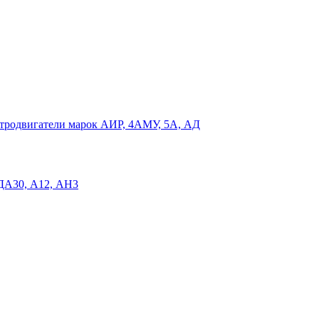
родвигатели марок АИР, 4АМУ, 5А, АД
 ДА30, А12, АН3